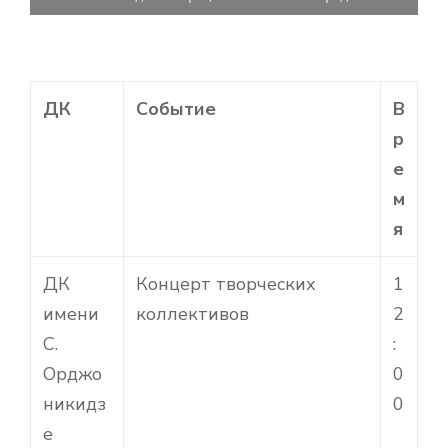
ДК
Событие
В
р
е
м
я
ДК
Концерт творческих
1
имени
коллективов
2
С.
:
Орджо
0
никидз
0
е