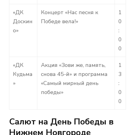
«ДК
Концерт «Нас песня к
1
Доскин
Победе вела!»
0
о»
:
0
0
«ДК
Акция «Зови же, память,
1
Кудьма
снова 45-й» и программа
3
»
«Самый мирный день
:
победы»
0
0
Салют на День Победы в
Нижнем Новгороде