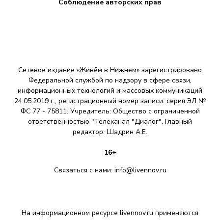
Соблюдение авторских прав
з
а
п
и
Сетевое издание «Живём в Нижнем» зарегистрировано
с
Федеральной службой по надзору в сфере связи,
информационных технологий и массовых коммуникаций
е
24.05.2019 г., регистрационный номер записи: серия ЭЛ №
ФС 77 - 75811. Учредитель: Общество с ограниченной
й
ответственностью "Телеканал "Диалог". Главный
редактор: Шадрин A.E.
16+
Связаться с нами:
info@livennov.ru
На информационном ресурсе livennov.ru применяются