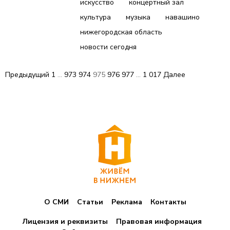
искусство
концертный зал
культура
музыка
навашино
нижегородская область
новости сегодня
П
Предыдущий
1
…
973
974
975
976
977
…
1 017
Далее
а
г
и
н
а
ц
О СМИ
Статьи
Реклама
Контакты
и
я
Лицензия и реквизиты
Правовая информация