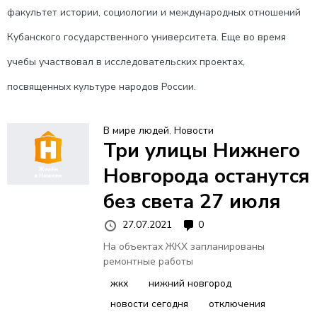
В
факультет истории, социологии и международных отношений
Н
Кубанского государственного университета. Еще во время
учебы участвовал в исследовательских проектах,
О
посвященных культуре народов России.
Е
В мире людей
,
Новости
Три улицы Нижнего
М
Новгорода останутся
Е
без света 27 июля
27.07.2021
0
Н
На объектах ЖКХ запланированы
ремонтные работы
Ю
жкх
нижний новгород
новости сегодня
отключения