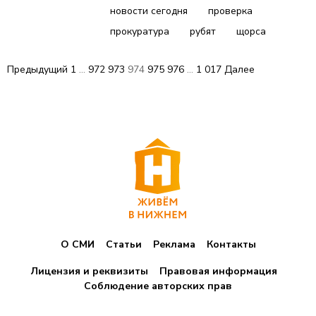
новости сегодня
проверка
прокуратура
рубят
щорса
П
Предыдущий
1
…
972
973
974
975
976
…
1 017
Далее
а
г
и
н
а
ц
О СМИ
Статьи
Реклама
Контакты
и
я
Лицензия и реквизиты
Правовая информация
Соблюдение авторских прав
з