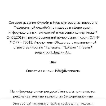
а
п
и
Сетевое издание «Живём в Нижнем» зарегистрировано
с
Федеральной службой по надзору в сфере связи,
информационных технологий и массовых коммуникаций
е
24.05.2019 г., регистрационный номер записи: серия ЭЛ №
ФС 77 - 75811. Учредитель: Общество с ограниченной
й
ответственностью "Телеканал "Диалог". Главный
редактор: Шадрин A.E.
16+
Связаться с нами:
info@livennov.ru
На информационном ресурсе livennov.ru применяются
рекомендательные технологии (информационные
технологии предоставления информации на основе сбора,
Этот веб-сайт использует файлы cookie для улучшения