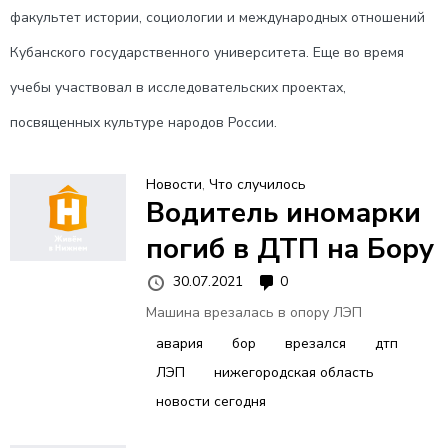
В
факультет истории, социологии и международных отношений
Н
Кубанского государственного университета. Еще во время
учебы участвовал в исследовательских проектах,
О
посвященных культуре народов России.
Е
Новости
,
Что случилось
Водитель иномарки
М
погиб в ДТП на Бору
Е
30.07.2021
0
Машина врезалась в опору ЛЭП
Н
авария
бор
врезался
дтп
ЛЭП
нижегородская область
Ю
новости сегодня