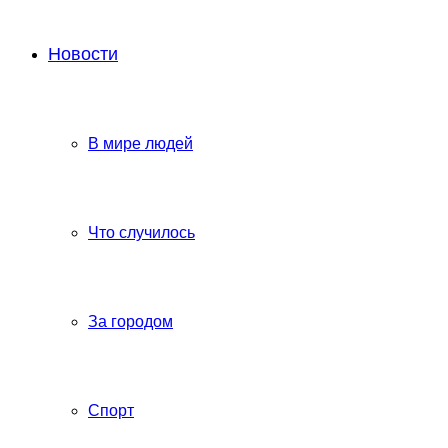
Новости
В мире людей
Что случилось
За городом
Спорт