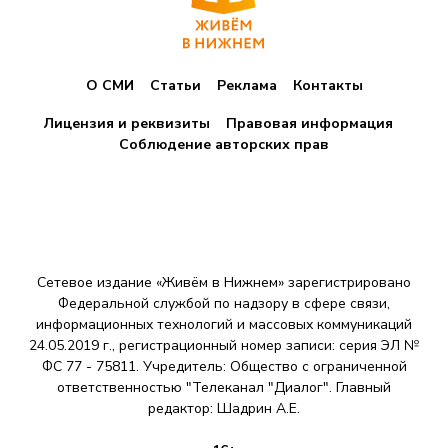
а
ц
О СМИ
Статьи
Реклама
Контакты
и
я
Лицензия и реквизиты
Правовая информация
Соблюдение авторских прав
з
а
п
и
Сетевое издание «Живём в Нижнем» зарегистрировано
с
Федеральной службой по надзору в сфере связи,
информационных технологий и массовых коммуникаций
е
24.05.2019 г., регистрационный номер записи: серия ЭЛ №
ФС 77 - 75811. Учредитель: Общество с ограниченной
й
ответственностью "Телеканал "Диалог". Главный
редактор: Шадрин A.E.