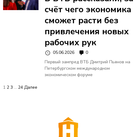
счёт чего экономика
сможет расти без
привлечения новых
рабочих рук
05.06.2026
0
Первый зампред ВТБ Дмитрий Пьянов на
Петербургском международном
экономическом форуме
П
1
2
3
…
24
Далее
а
г
и
н