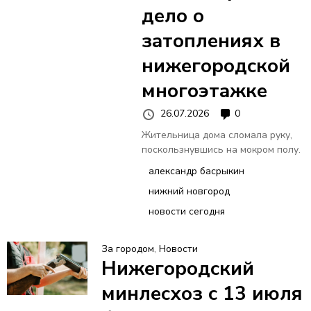
В
дело о
затоплениях в
Н
нижегородской
О
многоэтажке
Е
26.07.2026
0
Жительница дома сломала руку,
М
поскользнувшись на мокром полу.
александр басрыкин
Е
нижний новгород
новости сегодня
Н
За городом
,
Новости
Ю
Нижегородский
минлесхоз с 13 июля