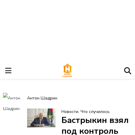
О
С
Антон Шадрин
Н
Новости
,
Что случилось
Бастрыкин взял
О
под контроль