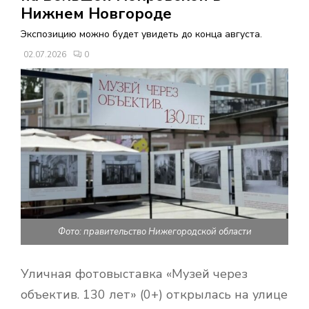
В
Нижнем Новгороде
Экспозицию можно будет увидеть до конца августа.
Н
02.07.2026
0
О
Е
М
Е
Н
Фото: правительство Нижегородской области
Ю
Уличная фотовыставка «Музей через
объектив. 130 лет» (0+) открылась на улице