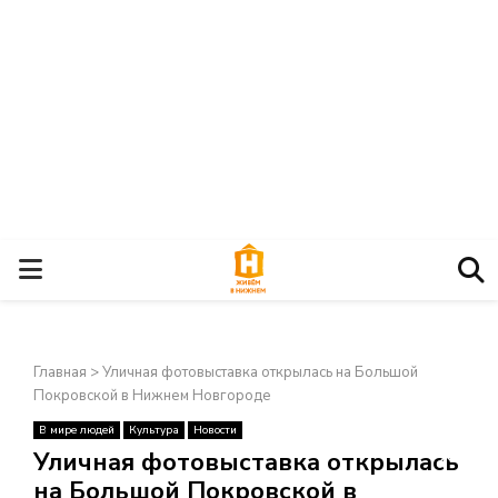
О
С
Главная
>
Уличная фотовыставка открылась на Большой
Н
Покровской в Нижнем Новгороде
В мире людей
Культура
Новости
О
×
Уличная фотовыставка открылась
на Большой Покровской в