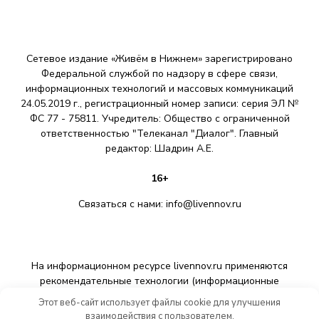
Сетевое издание «Живём в Нижнем» зарегистрировано
Федеральной службой по надзору в сфере связи,
информационных технологий и массовых коммуникаций
24.05.2019 г., регистрационный номер записи: серия ЭЛ №
ФС 77 - 75811. Учредитель: Общество с ограниченной
ответственностью "Телеканал "Диалог". Главный
редактор: Шадрин A.E.
16+
Связаться с нами:
info@livennov.ru
На информационном ресурсе livennov.ru применяются
рекомендательные технологии (информационные
технологии предоставления информации на основе сбора,
Этот веб-сайт использует файлы cookie для улучшения
систематизации и анализа сведений, относящихся к
взаимодействия с пользователем.