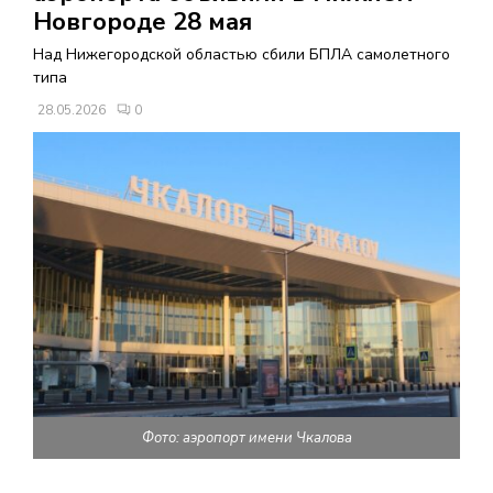
В
Новгороде 28 мая
Над Нижегородской областью сбили БПЛА самолетного
Н
типа
28.05.2026
0
О
Е
М
Е
Н
Ю
Фото: аэропорт имени Чкалова