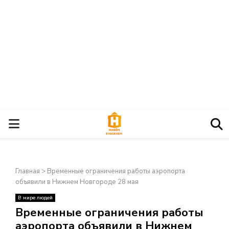
О
С
Главная
>
Временные ограничения работы аэропорта
Н
объявили в Нижнем Новгороде 28 мая
В мире людей
О
×
Временные ограничения работы
аэропорта объявили в Нижнем