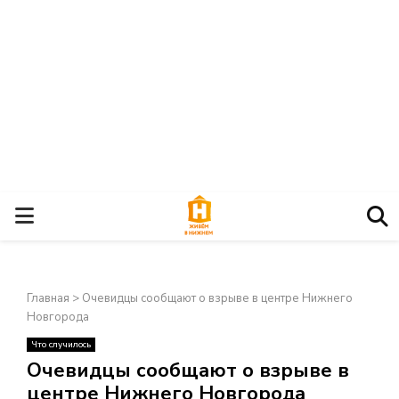
О
С
Главная
>
Очевидцы сообщают о взрыве в центре Нижнего
Н
Новгорода
Что случилось
О
×
Очевидцы сообщают о взрыве в
центре Нижнего Новгорода