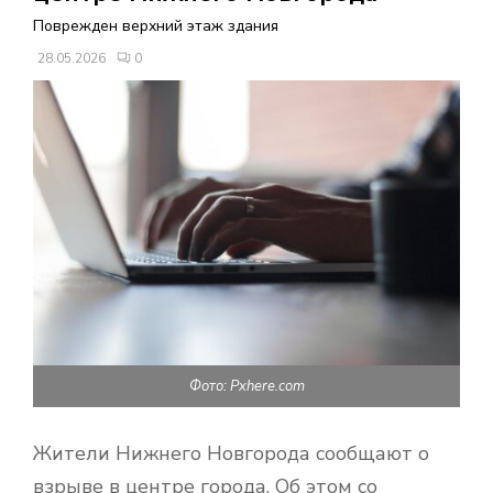
В
Поврежден верхний этаж здания
28.05.2026
0
Н
О
Е
М
Е
Н
Фото: Pxhere.com
Ю
Жители Нижнего Новгорода сообщают о
взрыве в центре города. Об этом со