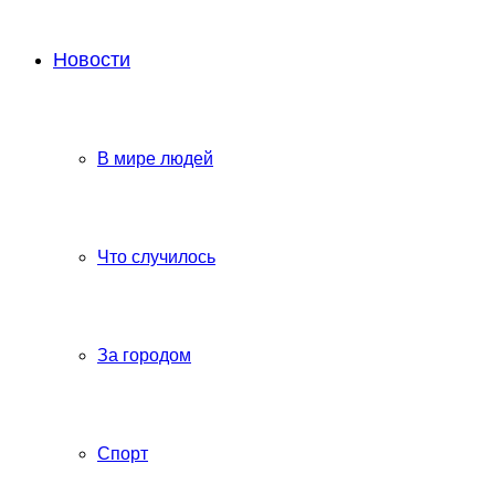
Новости
В мире людей
Что случилось
За городом
Спорт