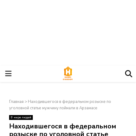
О
С
Главная
>
Находившегося в федеральном розыске по
Н
уголовной статье мужчину поймали в Арзамасе
В мире людей
О
×
Находившегося в федеральном
розыске по уголовной статье