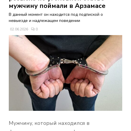
В
мужчину поймали в Арзамасе
В данный момент он находится под подпиской о
Н
невыезде и надлежащем поведении
02.06.2026
0
О
Е
М
Е
Н
Ю
Мужчину, который находился в