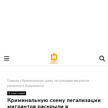
О
С
Главная
>
Криминальную схему легализации мигрантов
Н
раскрыли в Дзержинске
В мире людей
О
×
Криминальную схему легализации
мигрантов раскрыли в