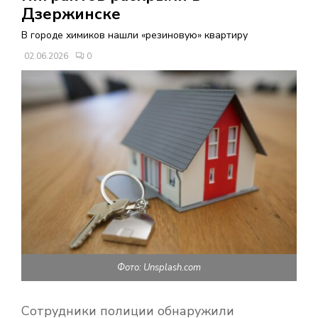
В
Дзержинске
В городе химиков нашли «резиновую» квартиру
Н
02.06.2026
0
О
Е
М
Е
Н
Фото: Unsplash.com
Ю
Сотрудники полиции обнаружили