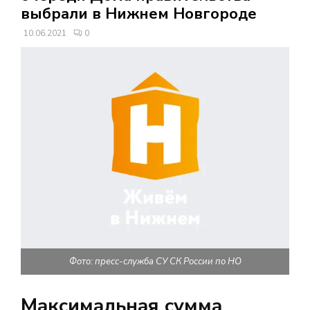
В
выбрали в Нижнем Новгороде
10.06.2021
0
Н
О
Е
М
Е
Н
Фото: пресс-служба СУ СК России по НО
Ю
Максимальная сумма