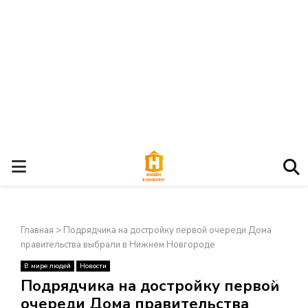
О
С
Главная
>
Подрядчика на достройку первой очереди Дома
Н
правительства выбрали в Нижнем Новгороде
В мире людей
Новости
О
×
Подрядчика на достройку первой
очереди Дома правительства