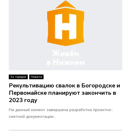
В
Н
О
Е
М
За городом
Новости
Е
Рекультивацию свалок в Богородске и
Первомайске планируют закончить в
Н
2023 году
Ю
На данный момент завершена разработка проектно-
сметной документации...