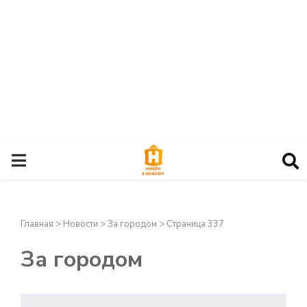
О
С
Главная
>
Новости
>
За городом
>
Страница 337
Н
За городом
О