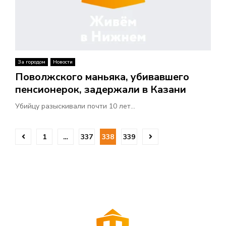
За городом
Новости
Поволжского маньяка, убивавшего
пенсионерок, задержали в Казани
Убийцу разыскивали почти 10 лет...
П
1
…
337
338
339
а
г
и
н