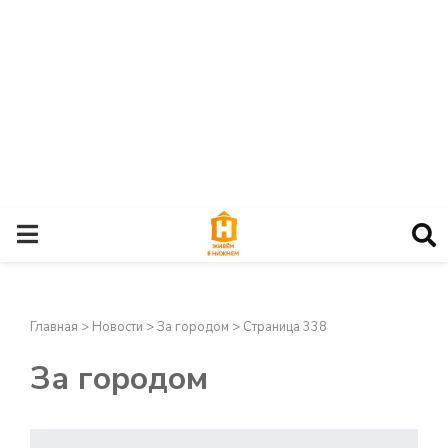
О
С
Главная
>
Новости
>
За городом
>
Страница 338
Н
За городом
О