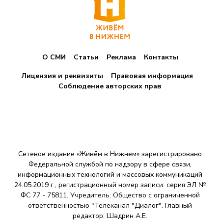
а
ц
и
я
О СМИ
Статьи
Реклама
Контакты
з
Лицензия и реквизиты
Правовая информация
а
Соблюдение авторских прав
п
и
с
Сетевое издание «Живём в Нижнем» зарегистрировано
е
Федеральной службой по надзору в сфере связи,
й
информационных технологий и массовых коммуникаций
24.05.2019 г., регистрационный номер записи: серия ЭЛ №
ФС 77 - 75811. Учредитель: Общество с ограниченной
ответственностью "Телеканал "Диалог". Главный
редактор: Шадрин A.E.