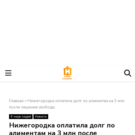
О
С
Главная
>
Нижегородка оплатила долг по алиментам на 3 млн
Н
после лишения свободы
В мире людей
Новости
О
×
Нижегородка оплатила долг по
алиментам на 3 млн после