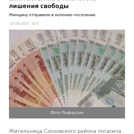
В
лишения свободы
Женщину отправили в колонию-поселение.
Н
15.04.2026
0
О
Е
М
Е
Н
Фото: Pixabay.com
Ю
Жительница Сосновского района погасила