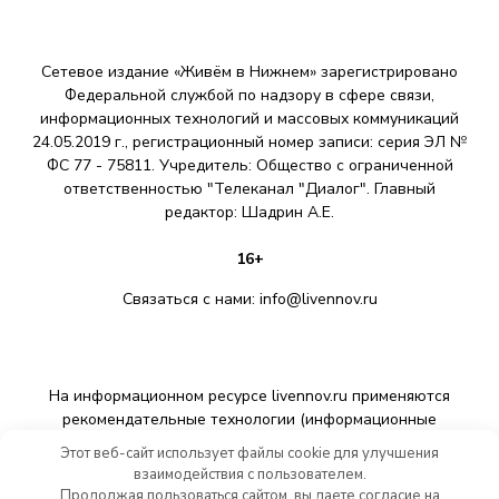
Сетевое издание «Живём в Нижнем» зарегистрировано
Федеральной службой по надзору в сфере связи,
информационных технологий и массовых коммуникаций
24.05.2019 г., регистрационный номер записи: серия ЭЛ №
ФС 77 - 75811. Учредитель: Общество с ограниченной
ответственностью "Телеканал "Диалог". Главный
редактор: Шадрин A.E.
16+
Связаться с нами:
info@livennov.ru
На информационном ресурсе livennov.ru применяются
рекомендательные технологии (информационные
технологии предоставления информации на основе сбора,
Этот веб-сайт использует файлы cookie для улучшения
систематизации и анализа сведений, относящихся к
взаимодействия с пользователем.
предпочтениям пользователей сети «Интернет»,
Продолжая пользоваться сайтом, вы даете согласие на