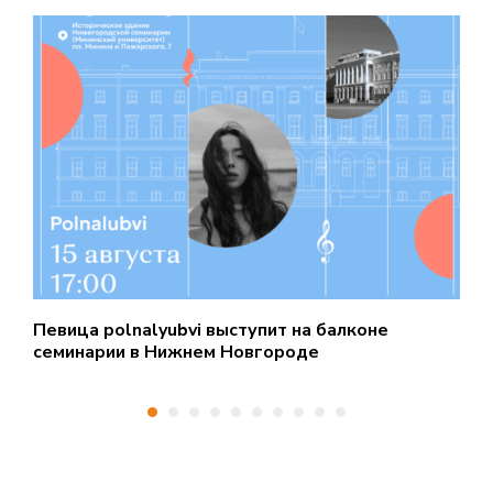
Певица polnalyubvi выступит на балконе
Ф
семинарии в Нижнем Новгороде
д