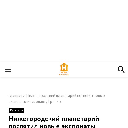
О
С
Главная
>
Нижегородский планетарий посвятил новые
Н
экспонаты космонавту Гречко
Культура
О
×
Нижегородский планетарий
посвятил новые экспонаты