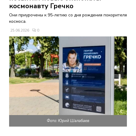
В
космонавту Гречко
Они приурочены к 95-летию со дня рождения покорителя
Н
космоса.
25.06.2026
0
О
Е
М
Е
Н
Ю
Фото: Юрий Шалабаев