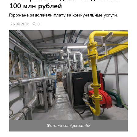
В
100 млн рублей
Горожане задолжали плату за коммунальные услуги.
Н
26.06.2026
0
О
Е
М
Е
Н
Ю
Фото: vk.com/goradm52