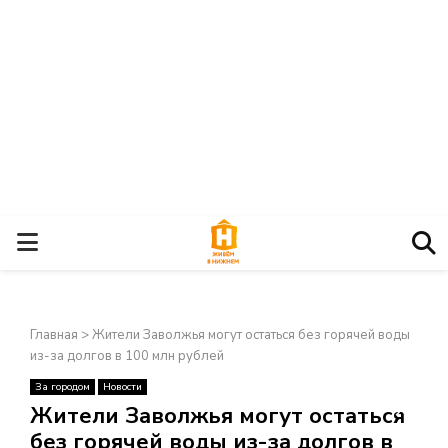
О
С
Главная
>
Жители Заволжья могут остаться без горячей воды
Н
из-за долгов в 100 млн рублей
За городом
Новости
О
×
Жители Заволжья могут остаться
без горячей воды из-за долгов в