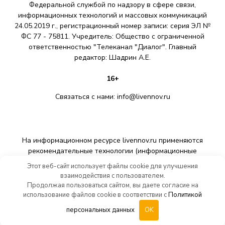
Федеральной службой по надзору в сфере связи,
информационных технологий и массовых коммуникаций
24.05.2019 г., регистрационный номер записи: серия ЭЛ №
ФС 77 - 75811. Учредитель: Общество с ограниченной
ответственностью "Телеканал "Диалог". Главный
редактор: Шадрин A.E.
16+
Связаться с нами:
info@livennov.ru
На информационном ресурсе livennov.ru применяются
рекомендательные технологии (информационные
технологии предоставления информации на основе сбора,
Этот веб-сайт использует файлы cookie для улучшения
систематизации и анализа сведений, относящихся к
взаимодействия с пользователем.
предпочтениям пользователей сети «Интернет»,
Продолжая пользоваться сайтом, вы даете согласие на
находящихся на территории Российской Федерации).
использование файлов cookie в соответствии с
Политикой
персональных данных
OK