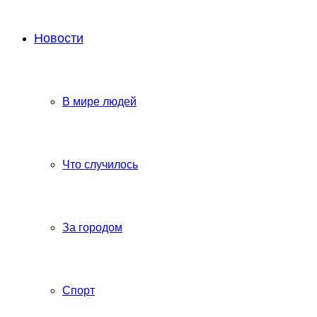
Новости
В мире людей
Что случилось
За городом
Спорт