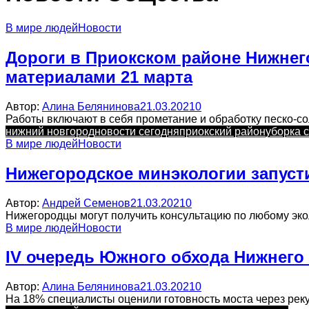
В мире людей
Новости
Дороги в Приокском районе Нижне
материалами 21 марта
Автор:
Алина Белянинова
21.03.2021
0
Работы включают в себя прометание и обработку песко-со
нижний новгород
новости сегодня
приокский район
уборка 
В мире людей
Новости
Нижегородское минэкологии запуст
Автор:
Андрей Семенов
21.03.2021
0
Нижегородцы могут получить консультацию по любому экол
В мире людей
Новости
IV очередь Южного обхода Нижнего 
Автор:
Алина Белянинова
21.03.2021
0
На 18% специалисты оценили готовность моста через реку