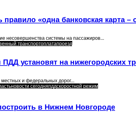
 правило «одна банковская карта – 
кие несовершенства системы на пассажиров...
венный транспорт
оплата
проезд
ПДД установят на нижегородских тра
 местных и федеральных дорог...
ласть
новости сегодня
пдд
скоростной режим
построить в Нижнем Новгороде