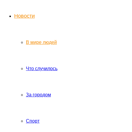
Новости
В мире людей
Что случилось
За городом
Спорт