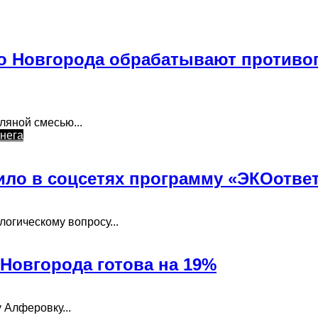
го Новгорода обрабатывают против
ляной смесью...
снега
ило в соцсетях программу «ЭКОотве
огическому вопросу...
Новгорода готова на 19%
 Алферовку...