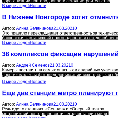
дорога
нижний новгород
новости сегодня
строительство
В мире людей
Новости
В Нижнем Новгороде хотят отменить
Автор:
Алина Белянинова
21.03.2021
0
Это правило перекладывает ответственность за техничес
банковская карта
нижний новгород
новости сегодня
общест
В мире людей
Новости
38 комплексов фиксации нарушений 
Автор:
Андрей Семенов
21.03.2021
0
Камеры поставят на самых опасных и аварийных участках
дороги
комплексы фотовидедофиксации
нижегородская об
В мире людей
Новости
Еще две станции метро планируют 
Автор:
Алина Белянинова
21.03.2021
0
Речь идет о станциях «Сенная» и «Оперный театр»...
метро
нижний новгород
новости сегодня
станция метро