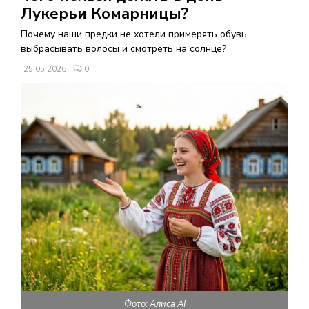
В
Лукерьи Комарницы?
Почему наши предки не хотели примерять обувь,
Н
выбрасывать волосы и смотреть на солнце?
25.05.2026
0
О
Е
М
Е
Н
Ю
Фото: Алиса AI