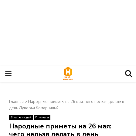
О
С
Главная
>
Народные приметы на 26 мая: чего нельзя делать в
Н
день Лукерьи Комарницы?
В мире людей
Приметы
О
×
Народные приметы на 26 мая:
чего нельзя делать в день