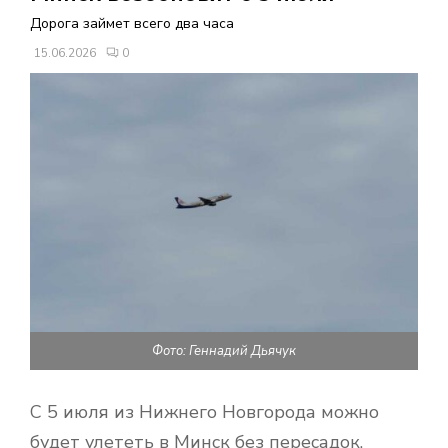
В
Дорога займет всего два часа
15.06.2026
0
Н
О
Е
М
Е
Н
Фото: Геннадий Дьячук
Ю
С 5 июля из Нижнего Новгорода можно
будет улететь в Минск без пересадок.