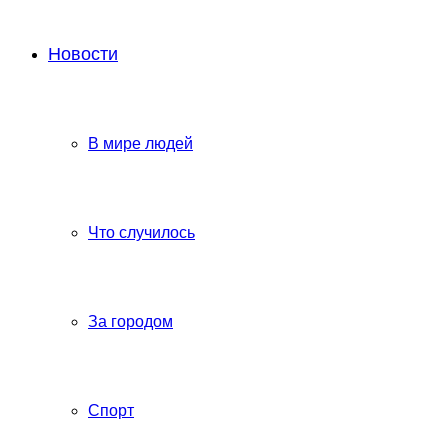
Новости
В мире людей
Что случилось
За городом
Спорт