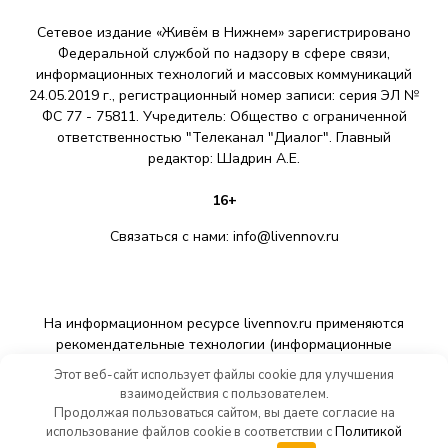
Сетевое издание «Живём в Нижнем» зарегистрировано
Федеральной службой по надзору в сфере связи,
информационных технологий и массовых коммуникаций
24.05.2019 г., регистрационный номер записи: серия ЭЛ №
ФС 77 - 75811. Учредитель: Общество с ограниченной
ответственностью "Телеканал "Диалог". Главный
редактор: Шадрин A.E.
16+
Связаться с нами:
info@livennov.ru
На информационном ресурсе livennov.ru применяются
рекомендательные технологии (информационные
технологии предоставления информации на основе сбора,
Этот веб-сайт использует файлы cookie для улучшения
систематизации и анализа сведений, относящихся к
взаимодействия с пользователем.
предпочтениям пользователей сети «Интернет»,
Продолжая пользоваться сайтом, вы даете согласие на
находящихся на территории Российской Федерации).
использование файлов cookie в соответствии с
Политикой