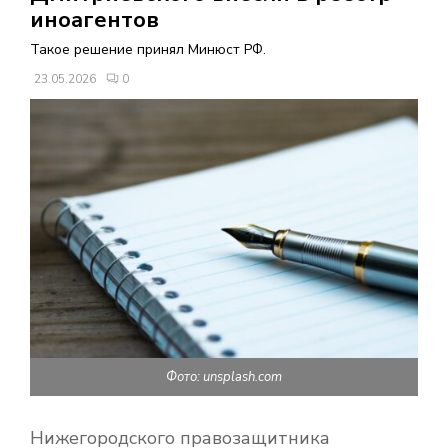
В
иноагентов
Такое решение принял Минюст РФ.
Н
23.05.2026
0
О
Е
М
Е
Н
Фото: unsplash.com
Ю
Нижегородского правозащитника