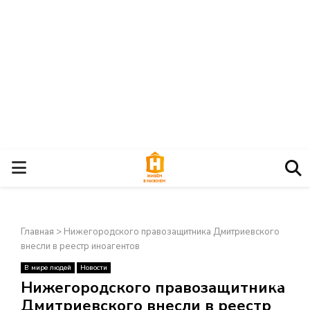
О
С
Главная
>
Нижегородского правозащитника Дмитриевского
Н
внесли в реестр иноагентов
В мире людей
Новости
О
×
Нижегородского правозащитника
Дмитриевского внесли в реестр