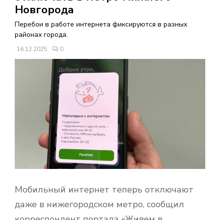
В
Новгорода
Перебои в работе интернета фиксируются в разных
Н
районах города.
16.12.2025
0
О
Е
М
Е
Н
Ю
Мобильный интернет теперь отключают
даже в нижегородском метро, сообщил
корреспондент портала «Живем в