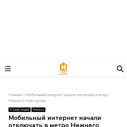
О
С
Главная
>
Мобильный интернет начали отключать в метро
Н
Нижнего Новгорода
В мире людей
Новости
О
×
Мобильный интернет начали
отключать в метро Нижнего