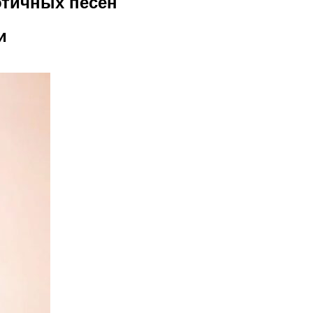
отичных песен
и