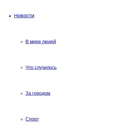
Новости
В мире людей
Что случилось
За городом
Спорт