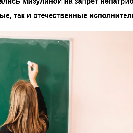
лись Мизулиной на запрет непатри
ые, так и отечественные исполнител