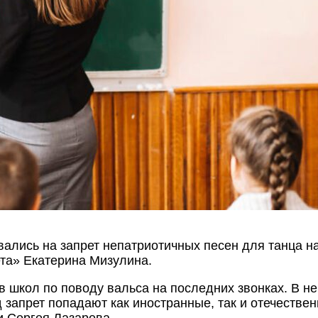
ались на запрет непатриотичных песен для танца на
та» Екатерина Мизулина.
в школ по поводу вальса на последних звонках. В н
 запрет попадают как иностранные, так и отечестве
и Сергея Лазарева.