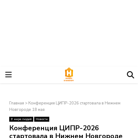
О
С
Главная
>
Конференция ЦИПР-2026 стартовала в Нижнем
Н
Новгороде 18 мая
В мире людей
Новости
О
×
Конференция ЦИПР-2026
стартовала в Нижнем Новгороде