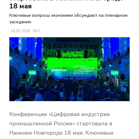
В
18 мая
Ключевые вопросы экономики обсуждают на пленарном
Н
заседании.
18.05.2026
0
О
Е
М
Е
Н
Конференция «Цифровая индустрия
Ю
промышленной России» стартовала в
Нижнем Новгороде 18 мая. Ключевые