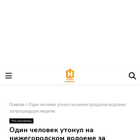
О
С
Главная
>
Один человек утонул на нижегородском водоеме
Н
за прошедшую неделю
Что случилось
О
×
Один человек утонул на
нижегородском водоеме за