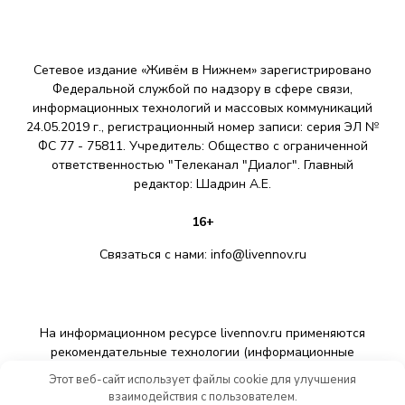
Сетевое издание «Живём в Нижнем» зарегистрировано
Федеральной службой по надзору в сфере связи,
информационных технологий и массовых коммуникаций
24.05.2019 г., регистрационный номер записи: серия ЭЛ №
ФС 77 - 75811. Учредитель: Общество с ограниченной
ответственностью "Телеканал "Диалог". Главный
редактор: Шадрин A.E.
16+
Связаться с нами:
info@livennov.ru
На информационном ресурсе livennov.ru применяются
рекомендательные технологии (информационные
технологии предоставления информации на основе сбора,
Этот веб-сайт использует файлы cookie для улучшения
систематизации и анализа сведений, относящихся к
взаимодействия с пользователем.