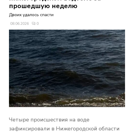
В
прошедшую неделю
Двоих удалось спасти
Н
08.06.2026
0
О
Е
М
Е
Н
Ю
Четыре происшествия на воде
зафиксировали в Нижегородской области