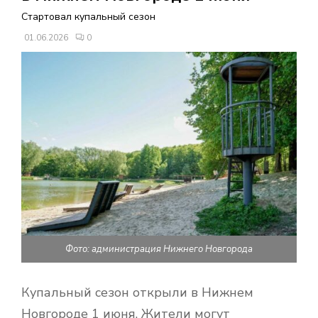
В
Стартовал купальный сезон
01.06.2026
0
Н
О
Е
М
Е
Н
Фото: администрация Нижнего Новгорода
Ю
Купальный сезон открыли в Нижнем
Новгороде 1 июня. Жители могут