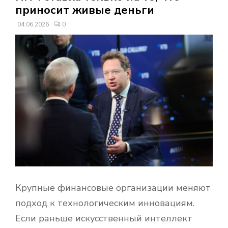
В
приносит живые деньги
04.06.2026
0
Н
О
Е
М
Е
Н
Крупные финансовые организации меняют
Ю
подход к технологическим инновациям.
Если раньше искусственный интеллект