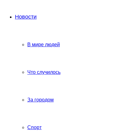
Новости
В мире людей
Что случилось
За городом
Спорт