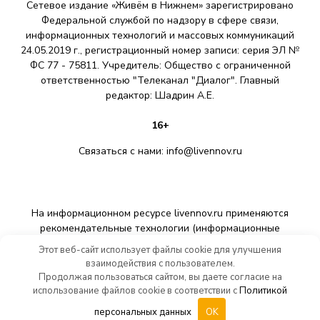
Сетевое издание «Живём в Нижнем» зарегистрировано
Федеральной службой по надзору в сфере связи,
информационных технологий и массовых коммуникаций
24.05.2019 г., регистрационный номер записи: серия ЭЛ №
ФС 77 - 75811. Учредитель: Общество с ограниченной
ответственностью "Телеканал "Диалог". Главный
редактор: Шадрин A.E.
16+
Связаться с нами:
info@livennov.ru
На информационном ресурсе livennov.ru применяются
рекомендательные технологии (информационные
технологии предоставления информации на основе сбора,
Этот веб-сайт использует файлы cookie для улучшения
систематизации и анализа сведений, относящихся к
взаимодействия с пользователем.
предпочтениям пользователей сети «Интернет»,
Продолжая пользоваться сайтом, вы даете согласие на
находящихся на территории Российской Федерации).
использование файлов cookie в соответствии с
Политикой
персональных данных
OK