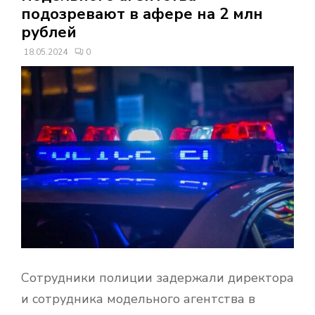
В
подозревают в афере на 2 млн
рублей
Н
18.05.2024
0
О
Е
М
Е
Н
Ю
Сотрудники полиции задержали директора
и сотрудника модельного агентства в