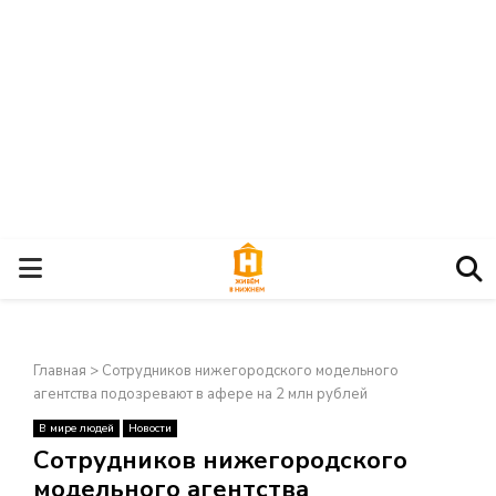
О
С
Главная
>
Сотрудников нижегородского модельного
Н
агентства подозревают в афере на 2 млн рублей
В мире людей
Новости
О
×
Сотрудников нижегородского
модельного агентства