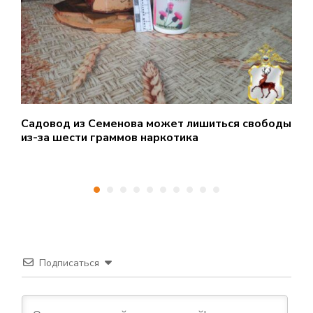
Садовод из Семенова может лишиться свободы
Д
из-за шести граммов наркотика
н
в
Подписаться