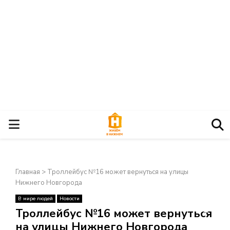
О
С
Главная
>
Троллейбус №16 может вернуться на улицы
Н
Нижнего Новгорода
В мире людей
Новости
О
×
Троллейбус №16 может вернуться
на улицы Нижнего Новгорода