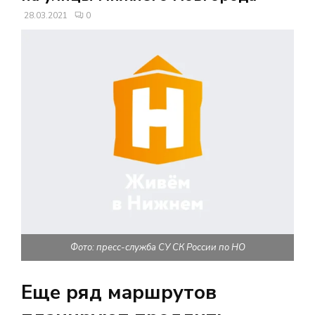
В
28.03.2021
0
Н
О
Е
М
Е
Н
Фото: пресс-служба СУ СК России по НО
Ю
Еще ряд маршрутов