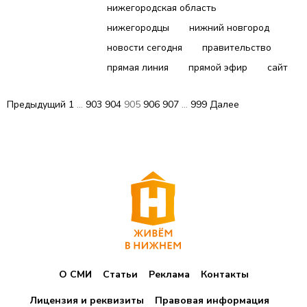
нижегородская область
нижегородцы
нижний новгород
новости сегодня
правительство
прямая линия
прямой эфир
сайт
П
Предыдущий
1
…
903
904
905
906
907
…
999
Далее
а
г
и
н
а
ц
О СМИ
Статьи
Реклама
Контакты
и
я
Лицензия и реквизиты
Правовая информация