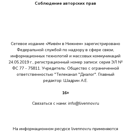
Соблюдение авторских прав
з
а
п
и
Сетевое издание «Живём в Нижнем» зарегистрировано
с
Федеральной службой по надзору в сфере связи,
информационных технологий и массовых коммуникаций
е
24.05.2019 г., регистрационный номер записи: серия ЭЛ №
ФС 77 - 75811. Учредитель: Общество с ограниченной
й
ответственностью "Телеканал "Диалог". Главный
редактор: Шадрин A.E.
16+
Связаться с нами:
info@livennov.ru
На информационном ресурсе livennov.ru применяются