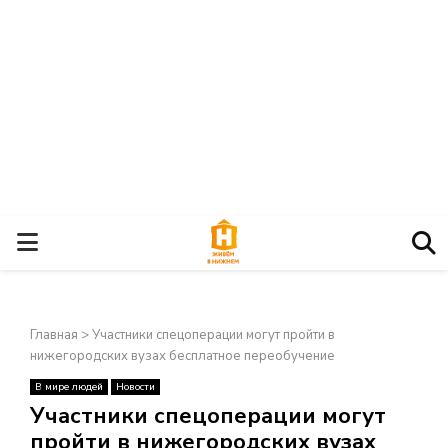
О
С
Главная
>
Участники спецоперации могут пройти в
Н
нижегородских вузах бесплатное переобучение
В мире людей
Новости
О
×
Участники спецоперации могут
пройти в нижегородских вузах