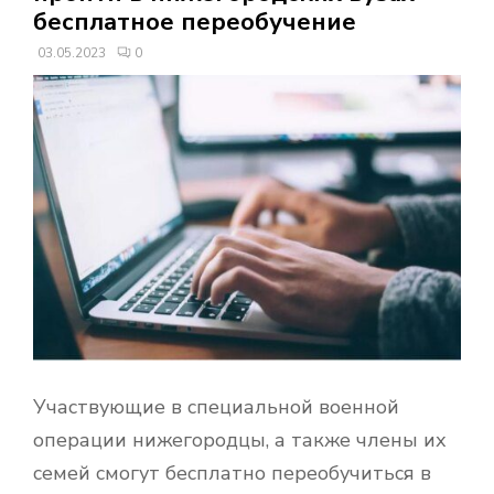
В
бесплатное переобучение
03.05.2023
0
Н
О
Е
М
Е
Н
Участвующие в специальной военной
Ю
операции нижегородцы, а также члены их
семей смогут бесплатно переобучиться в