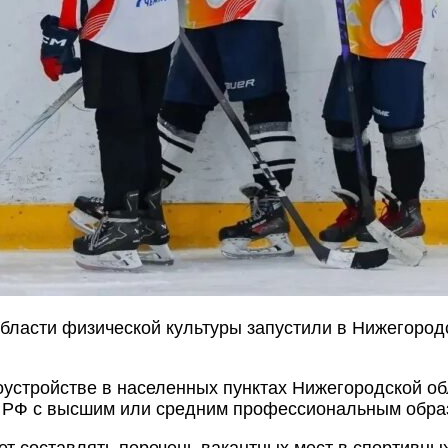
бласти физической культуры запустили в Нижегород
оустройстве в населенных пунктах Нижегородской об
не РФ с высшим или средним профессиональным обра
т составлять перечень вакантных мест в спортивны