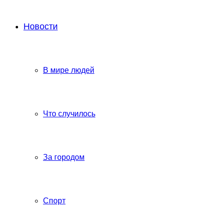
Новости
В мире людей
Что случилось
За городом
Спорт