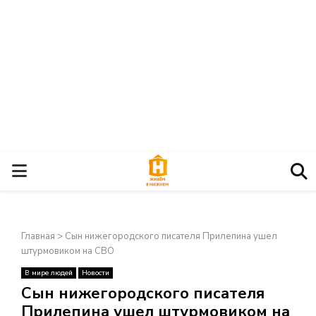
О
С
Главная
>
Сын нижегородского писателя Прилепина ушел
Н
штурмовиком на СВО
В мире людей
Новости
О
×
Сын нижегородского писателя
Прилепина ушел штурмовиком на