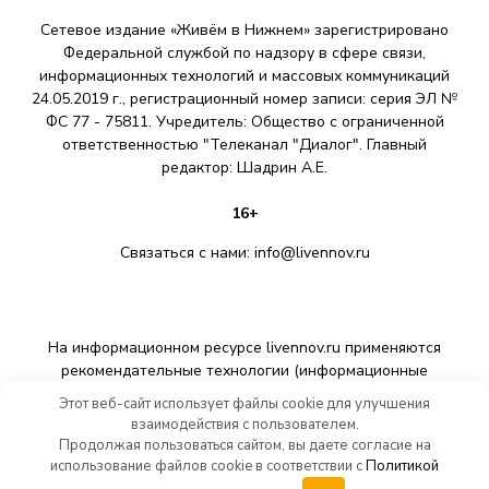
Сетевое издание «Живём в Нижнем» зарегистрировано
Федеральной службой по надзору в сфере связи,
информационных технологий и массовых коммуникаций
24.05.2019 г., регистрационный номер записи: серия ЭЛ №
ФС 77 - 75811. Учредитель: Общество с ограниченной
ответственностью "Телеканал "Диалог". Главный
редактор: Шадрин A.E.
16+
Связаться с нами:
info@livennov.ru
На информационном ресурсе livennov.ru применяются
рекомендательные технологии (информационные
технологии предоставления информации на основе сбора,
Этот веб-сайт использует файлы cookie для улучшения
систематизации и анализа сведений, относящихся к
взаимодействия с пользователем.
предпочтениям пользователей сети «Интернет»,
Продолжая пользоваться сайтом, вы даете согласие на
находящихся на территории Российской Федерации).
использование файлов cookie в соответствии с
Политикой