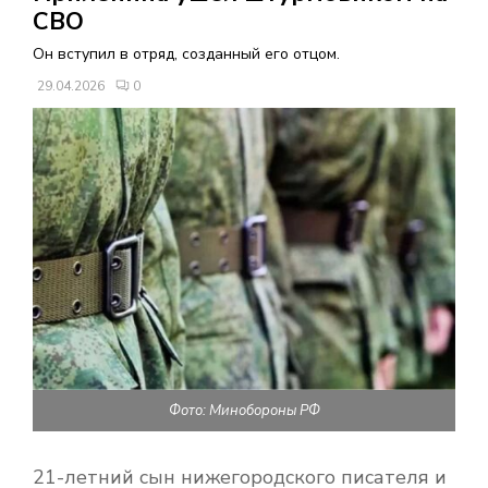
В
СВО
Он вступил в отряд, созданный его отцом.
Н
29.04.2026
0
О
Е
М
Е
Н
Фото: Минобороны РФ
Ю
21-летний сын нижегородского писателя и