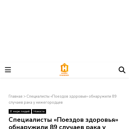
О
С
Главная
>
Специалисты «Поездов здоровья» обнаружили 89
Н
случаев рака у нижегородцев
В мире людей
Новости
О
×
Специалисты «Поездов здоровья»
обнаружили 89 случаев рака у