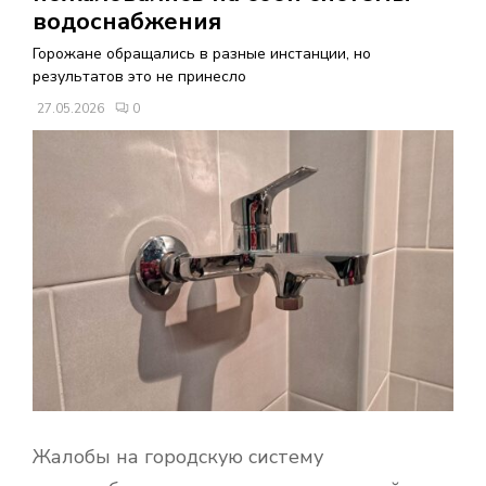
В
водоснабжения
Горожане обращались в разные инстанции, но
Н
результатов это не принесло
27.05.2026
0
О
Е
М
Е
Н
Ю
Жалобы на городскую систему