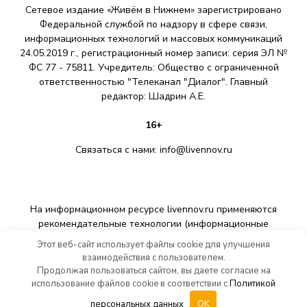
Сетевое издание «Живём в Нижнем» зарегистрировано
Федеральной службой по надзору в сфере связи,
информационных технологий и массовых коммуникаций
24.05.2019 г., регистрационный номер записи: серия ЭЛ №
ФС 77 - 75811. Учредитель: Общество с ограниченной
ответственностью "Телеканал "Диалог". Главный
редактор: Шадрин A.E.
16+
Связаться с нами:
info@livennov.ru
На информационном ресурсе livennov.ru применяются
рекомендательные технологии (информационные
технологии предоставления информации на основе сбора,
Этот веб-сайт использует файлы cookie для улучшения
систематизации и анализа сведений, относящихся к
взаимодействия с пользователем.
предпочтениям пользователей сети «Интернет»,
Продолжая пользоваться сайтом, вы даете согласие на
находящихся на территории Российской Федерации).
использование файлов cookie в соответствии с
Политикой
персональных данных
OK