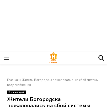
О
С
Главная
>
Жители Богородска пожаловались на сбой системы
Н
водоснабжения
В мире людей
О
×
Жители Богородска
пожаловались на сбой системы