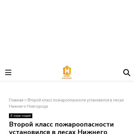
О
С
Главная
>
Второй класс пожароопасности установился в лесах
Н
Нижнего Новгорода
В мире людей
О
×
Второй класс пожароопасности
установился в лесах Нижнего