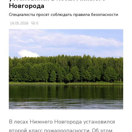
В
Новгорода
Специалисты просят соблюдать правила безопасности
Н
16.05.2026
0
О
Е
М
Е
Н
Ю
В лесах Нижнего Новгорода установился
второй класс пожароопасности. Об этом