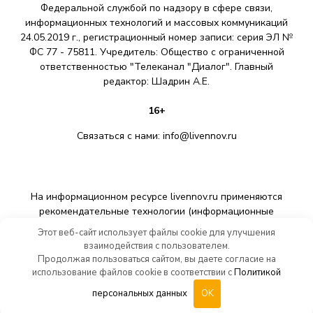
Федеральной службой по надзору в сфере связи,
информационных технологий и массовых коммуникаций
24.05.2019 г., регистрационный номер записи: серия ЭЛ №
ФС 77 - 75811. Учредитель: Общество с ограниченной
ответственностью "Телеканал "Диалог". Главный
редактор: Шадрин A.E.
16+
Связаться с нами:
info@livennov.ru
На информационном ресурсе livennov.ru применяются
рекомендательные технологии (информационные
технологии предоставления информации на основе сбора,
Этот веб-сайт использует файлы cookie для улучшения
систематизации и анализа сведений, относящихся к
взаимодействия с пользователем.
предпочтениям пользователей сети «Интернет»,
Продолжая пользоваться сайтом, вы даете согласие на
находящихся на территории Российской Федерации).
использование файлов cookie в соответствии с
Политикой
персональных данных
OK