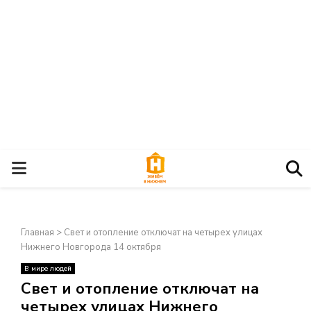
О
С
Главная
>
Свет и отопление отключат на четырех улицах
Н
Нижнего Новгорода 14 октября
В мире людей
О
×
Свет и отопление отключат на
четырех улицах Нижнего