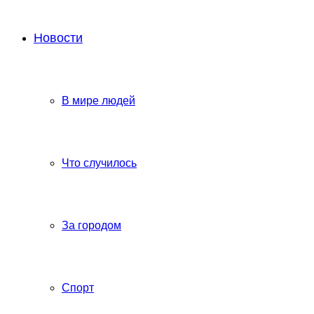
Новости
В мире людей
Что случилось
За городом
Спорт