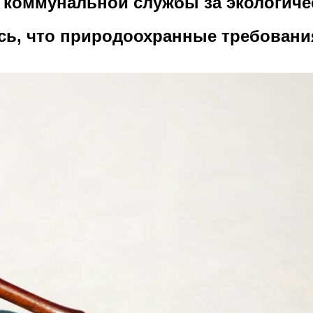
й коммунальной службы за экологич
сь, что природоохранные требован