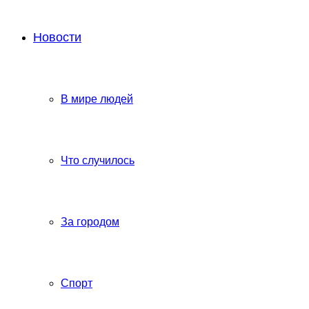
Новости
В мире людей
Что случилось
За городом
Спорт