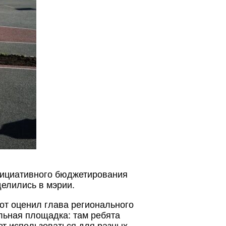
инициативного бюджетирования
елились в мэрии.
от оценил глава регионального
льная площадка: там ребята
ет использоваться для разных