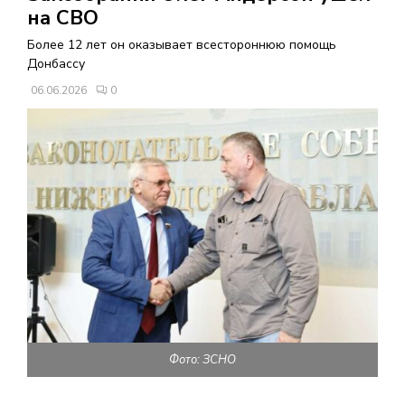
В
на СВО
Более 12 лет он оказывает всестороннюю помощь
Н
Донбассу
06.06.2026
0
О
Е
М
Е
Н
Ю
Фото: ЗСНО