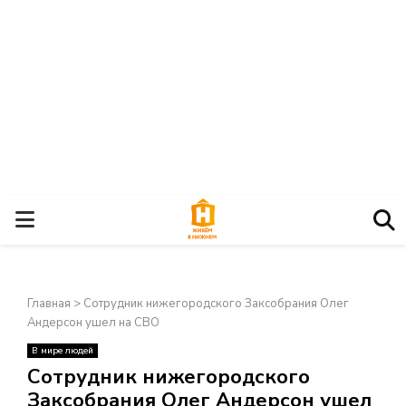
О
С
Главная
>
Сотрудник нижегородского Заксобрания Олег
Н
Андерсон ушел на СВО
В мире людей
О
×
Сотрудник нижегородского
Заксобрания Олег Андерсон ушел