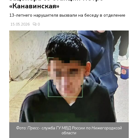
В
«Канавинская»
13-летнего нарушителя вызвали на беседу в отделение
Н
15.05.2026
0
О
Е
М
Е
Н
Ю
Фото: Пресс- служба ГУ МВД России по Нижегородксой
области