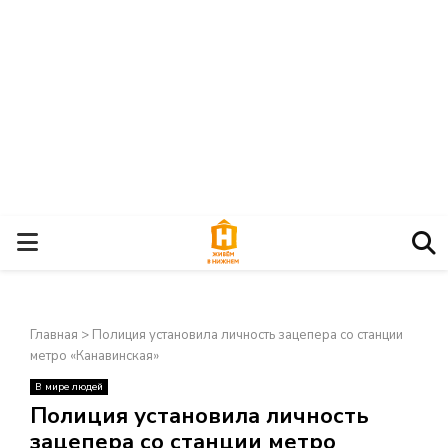
О
С
Главная
>
Полиция установила личность зацепера со станции
Н
метро «Канавинская»
В мире людей
О
×
Полиция установила личность
зацепера со станции метро