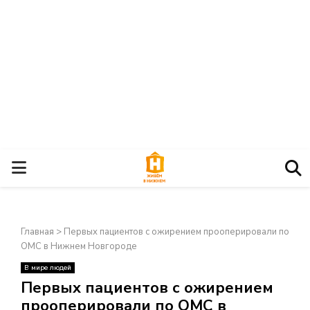
О
С
Главная
>
Первых пациентов с ожирением прооперировали по
Н
ОМС в Нижнем Новгороде
В мире людей
О
×
Первых пациентов с ожирением
прооперировали по ОМС в