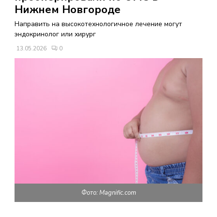
В
Нижнем Новгороде
Направить на высокотехнологичное лечение могут
Н
эндокринолог или хирург
13.05.2026
0
О
Е
М
Е
Н
Ю
Фото: Magnific.com