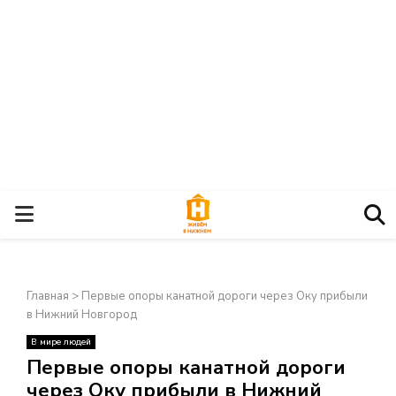
О
С
Главная
>
Первые опоры канатной дороги через Оку прибыли
Н
в Нижний Новгород
В мире людей
О
×
Первые опоры канатной дороги
через Оку прибыли в Нижний