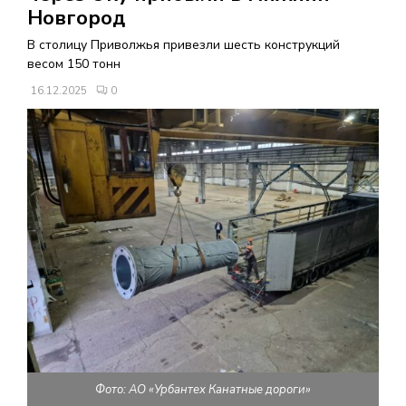
В
Новгород
В столицу Приволжья привезли шесть конструкций
Н
весом 150 тонн
16.12.2025
0
О
Е
М
Е
Н
Ю
Фото: АО «Урбантех Канатные дороги»