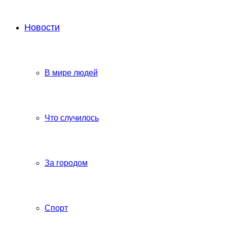
Новости
В мире людей
Что случилось
За городом
Спорт