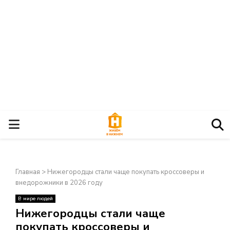
О
С
Главная
>
Нижегородцы стали чаще покупать кроссоверы и
Н
внедорожники в 2026 году
В мире людей
О
×
Нижегородцы стали чаще
покупать кроссоверы и