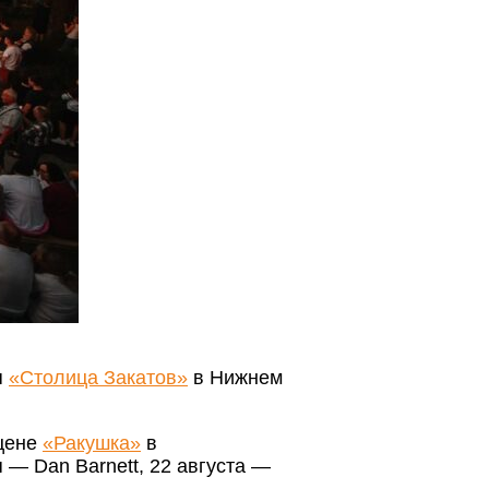
я
«Столица Закатов»
в Нижнем
сцене
«Ракушка»
в
 — Dan Barnett, 22 августа —