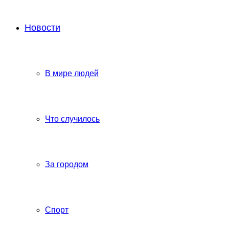
Новости
В мире людей
Что случилось
За городом
Спорт