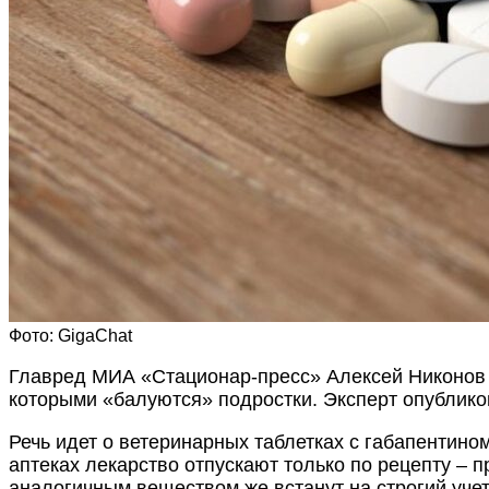
Фото: GigaChat
Главред МИА «Стационар-пресс» Алексей Никонов 
которыми «балуются» подростки. Эксперт опублик
Речь идет о ветеринарных таблетках с габапентин
аптеках лекарство отпускают только по рецепту – 
аналогичным веществом же встанут на строгий учет 