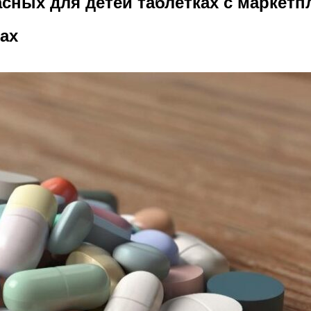
сных для детей таблетках с маркетп
ах