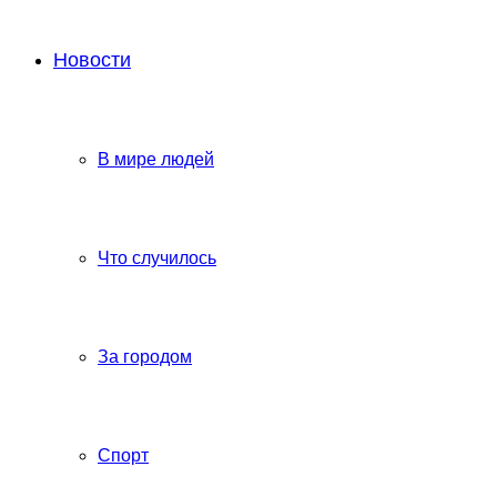
Новости
В мире людей
Что случилось
За городом
Спорт